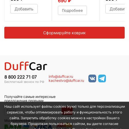
690
₽
Добавить
Добавить
Подробнее
Сформируйте коврик
info@duffcar.ru
8 800 222 71 07
kachestvo@duffcar.ru
Бесплатный звонок по РФ
Получайте самые интересные
предложения первыми
Наш сайт использует файлы cookies (куки) только для персонализации
→
сервисов, чтобы оптимизировать работу и функциональность этого
сайта. Запретить обработку cookies можно в настройках Вашего
Мы принимаем к оплате
браузера. Продолжая пользоваться сайтом, вы даете согласие