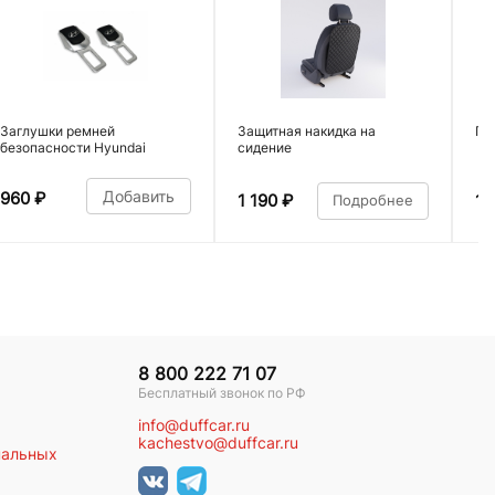
Заглушки ремней
Защитная накидка на
По
безопасности Hyundai
сидение
Добавить
960
₽
1 190
₽
1 
Подробнее
8 800 222 71 07
Бесплатный звонок по РФ
info@duffcar.ru
kachestvo@duffcar.ru
нальных