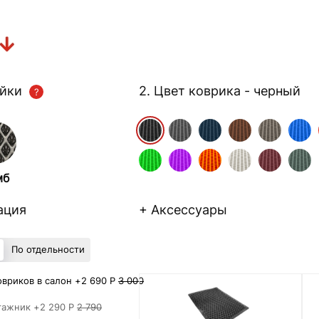
ейки
2. Цвет коврика
- черный
мб
ация
+ Аксессуары
По отдельности
вриков в салон +
2 690 Р
3 000
гажник +
2 290 Р
2 790