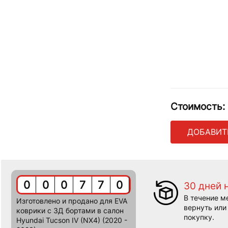
Стоимость:
ДОБАВИТ
0
0
0
7
7
0
30 дней 
В течение м
Изготовлено и продано для EVA
вернуть или
коврики c 3Д бортами в салон
покупку.
Hyundai Tucson IV (NX4) (2020 -