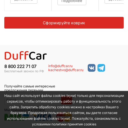
Подробнее
Сформируйте коврик
info@duffcar.ru
8 800 222 71 07
kachestvo@duffcar.ru
Бесплатный звонок по РФ
Получайте самые интересные
предложения первыми
Наш сайт использует файлы cookies (куки) только для персонализации
→
сервисов, чтобы оптимизировать работу и функциональность этого
сайта. Запретить обработку cookies можно в настройках Вашего
Мы принимаем к оплате
браузера. Продолжая пользоваться сайтом, вы даете согласие
использование файлов cookies (куки). Пожалуйста, ознакомьтесь с
условиями политики принятия сookies