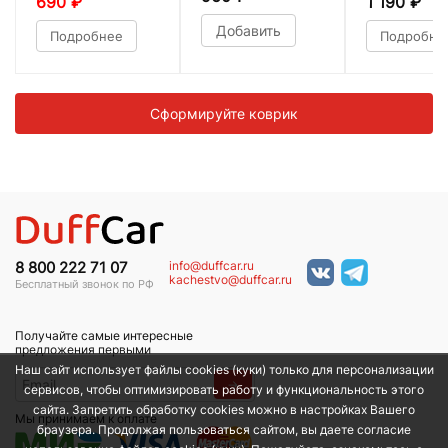
690
₽
1 190
₽
Добавить
Подробнее
Подробне
Сформируйте коврик
info@duffcar.ru
8 800 222 71 07
kachestvo@duffcar.ru
Бесплатный звонок по РФ
Получайте самые интересные
предложения первыми
Наш сайт использует файлы cookies (куки) только для персонализации
→
сервисов, чтобы оптимизировать работу и функциональность этого
сайта. Запретить обработку cookies можно в настройках Вашего
Мы принимаем к оплате
браузера. Продолжая пользоваться сайтом, вы даете согласие