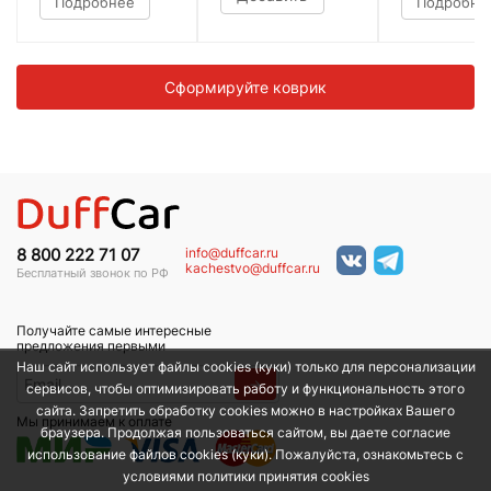
Подробнее
Подробне
Сформируйте коврик
info@duffcar.ru
8 800 222 71 07
kachestvo@duffcar.ru
Бесплатный звонок по РФ
Получайте самые интересные
предложения первыми
Наш сайт использует файлы cookies (куки) только для персонализации
→
сервисов, чтобы оптимизировать работу и функциональность этого
сайта. Запретить обработку cookies можно в настройках Вашего
Мы принимаем к оплате
браузера. Продолжая пользоваться сайтом, вы даете согласие
использование файлов cookies (куки). Пожалуйста, ознакомьтесь с
условиями политики принятия сookies