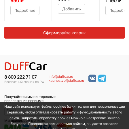
690
₽
1 190
₽
Добавить
Подробнее
Подробне
Сформируйте коврик
info@duffcar.ru
8 800 222 71 07
kachestvo@duffcar.ru
Бесплатный звонок по РФ
Получайте самые интересные
предложения первыми
Наш сайт использует файлы cookies (куки) только для персонализации
→
сервисов, чтобы оптимизировать работу и функциональность этого
сайта. Запретить обработку cookies можно в настройках Вашего
Мы принимаем к оплате
браузера. Продолжая пользоваться сайтом, вы даете согласие