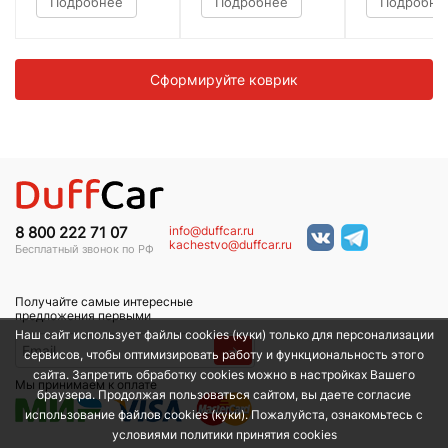
Подробнее
Подробнее
Подробне
Сформируйте коврик
info@duffcar.ru
8 800 222 71 07
kachestvo@duffcar.ru
Бесплатный звонок по РФ
Получайте самые интересные
предложения первыми
Наш сайт использует файлы cookies (куки) только для персонализации
→
сервисов, чтобы оптимизировать работу и функциональность этого
сайта. Запретить обработку cookies можно в настройках Вашего
Мы принимаем к оплате
браузера. Продолжая пользоваться сайтом, вы даете согласие
использование файлов cookies (куки). Пожалуйста, ознакомьтесь с
условиями политики принятия сookies