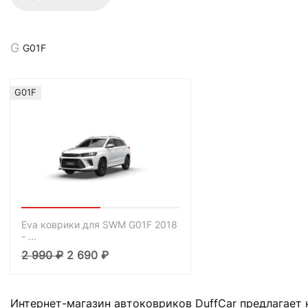
G01F
G01F
Eva коврики для SWM G01F 2018
- ...
2 990
₽
2 690
₽
Интернет-магазин автоковриков DuffCar предлагает