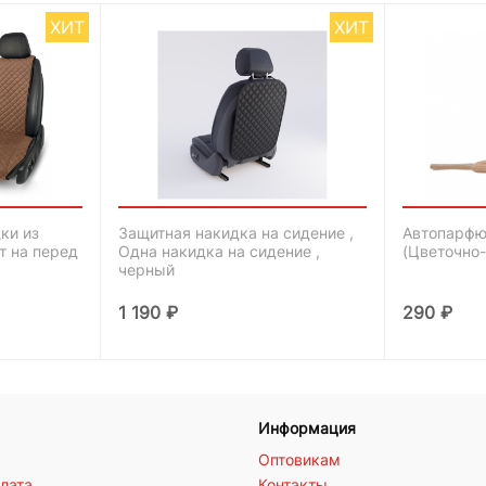
ХИТ
ХИТ
ки из
Защитная накидка на сидение ,
Автопарфю
т на перед
Одна накидка на сидение ,
(Цветочно
черный
1 190
₽
290
₽
Информация
Оптовикам
плата
Контакты