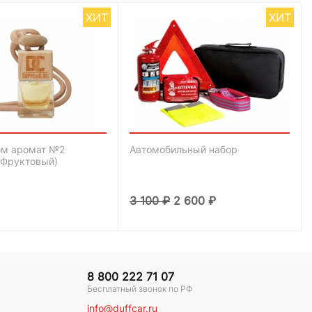
ХИТ
ХИТ
м аромат №2
Автомобильный набор
-Фруктовый)
3 100
₽
2 600
₽
8 800 222 71 07
Бесплатный звонок по РФ
info@duffcar.ru