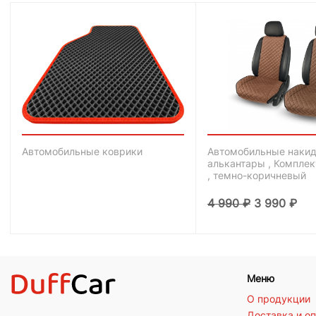
Автомобильные коврики
Автомобильные накид
алькантары , Комплек
, темно-коричневый
4 990
₽
3 990
₽
Меню
О продукции
Доставка и о