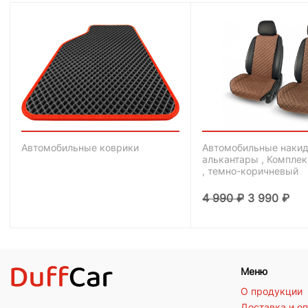
Автомобильные коврики
Автомобильные накид
алькантары , Комплек
, темно-коричневый
4 990
₽
3 990
₽
Меню
О продукции
Доставка и о