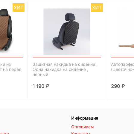
ХИТ
ХИТ
ки из
Защитная накидка на сидение ,
Автопарфю
т на перед
Одна накидка на сидение ,
(Цветочно
черный
1 190
₽
290
₽
Информация
Оптовикам
плата
Контакты