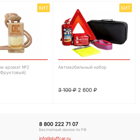
ХИТ
ХИТ
м аромат №2
Автомобильный набор
-Фруктовый)
3 100
₽
2 600
₽
8 800 222 71 07
Бесплатный звонок по РФ
info@duffcar.ru